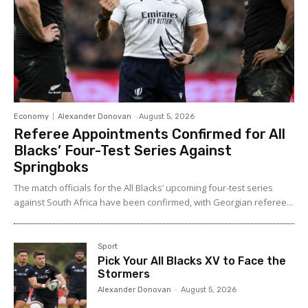
Economy
Alexander Donovan
-
August 5, 2026
Referee Appointments Confirmed for All
Blacks’ Four-Test Series Against
Springboks
The match officials for the All Blacks’ upcoming four-test series
against South Africa have been confirmed, with Georgian referee...
Sport
Pick Your All Blacks XV to Face the
Stormers
Alexander Donovan
-
August 5, 2026